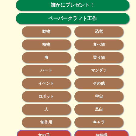
誰かにプレゼント！
ペーパークラフト工作
動物
恐竜
植物
食べ物
虫
乗り物
ハート
マンダラ
イベント
その他
ロボット
宇宙
人
黒白
制作用
キャラ
女の子
お姫様