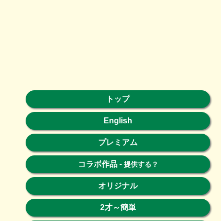
トップ
English
プレミアム
コラボ作品
-
提供する？
オリジナル
2才～簡単