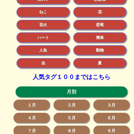
ねこ
花
花火
恐竜
ハート
簡単
人魚
動物
虫
夏
人気タグ１００まではこちら
月別
１月
２月
３月
４月
５月
６月
７月
８月
９月