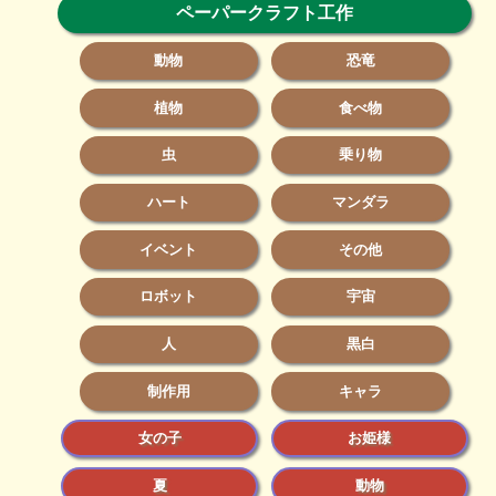
ペーパークラフト工作
動物
恐竜
植物
食べ物
虫
乗り物
ハート
マンダラ
イベント
その他
ロボット
宇宙
人
黒白
制作用
キャラ
女の子
お姫様
夏
動物