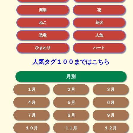
簡単
花
ねこ
花火
恐竜
人魚
ひまわり
ハート
人気タグ１００まではこちら
月別
１月
２月
３月
４月
５月
６月
７月
８月
９月
１０月
１１月
１２月