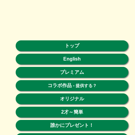
トップ
English
プレミアム
コラボ作品
-
提供する？
オリジナル
2才～簡単
誰かにプレゼント！