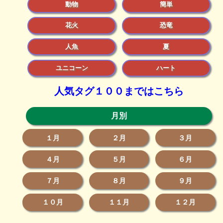
動物
簡単
花火
恐竜
人魚
夏
ユニコーン
ハート
人気タグ１００まではこちら
月別
１月
２月
３月
４月
５月
６月
７月
８月
９月
１０月
１１月
１２月