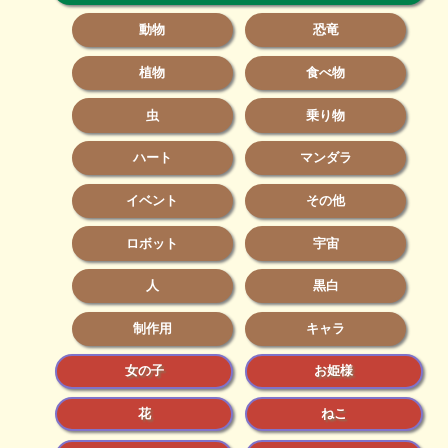
動物
恐竜
植物
食べ物
虫
乗り物
ハート
マンダラ
イベント
その他
ロボット
宇宙
人
黒白
制作用
キャラ
女の子
お姫様
花
ねこ