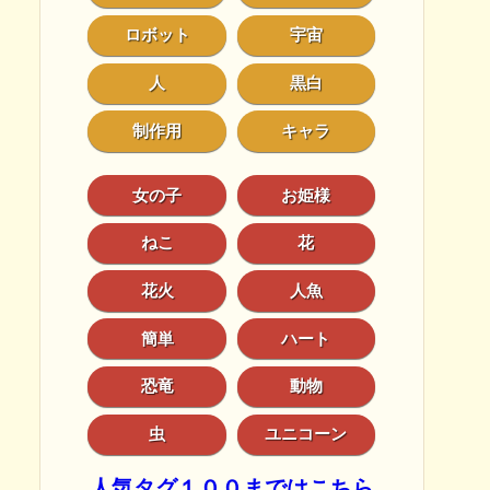
ロボット
宇宙
人
黒白
制作用
キャラ
女の子
お姫様
ねこ
花
花火
人魚
簡単
ハート
恐竜
動物
虫
ユニコーン
人気タグ１００まではこちら