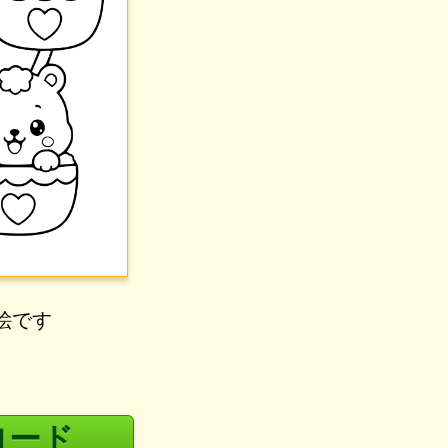
絵です
ロード