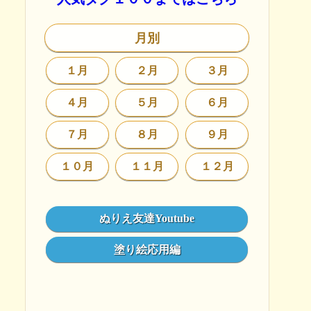
月別
１月
２月
３月
４月
５月
６月
７月
８月
９月
１０月
１１月
１２月
ぬりえ友達Youtube
塗り絵応用編