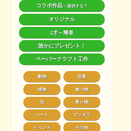
コラボ作品
-
提供する？
オリジナル
2才～簡単
誰かにプレゼント！
ペーパークラフト工作
動物
恐竜
植物
食べ物
虫
乗り物
ハート
マンダラ
イベント
その他