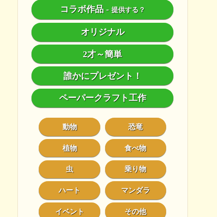
コラボ作品
-
提供する？
オリジナル
2才～簡単
誰かにプレゼント！
ペーパークラフト工作
動物
恐竜
植物
食べ物
虫
乗り物
ハート
マンダラ
イベント
その他