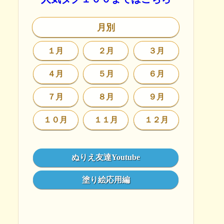
月別
１月
２月
３月
４月
５月
６月
７月
８月
９月
１０月
１１月
１２月
ぬりえ友達Youtube
塗り絵応用編