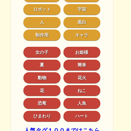
ロボット
宇宙
人
黒白
制作用
キャラ
女の子
お姫様
夏
簡単
動物
花火
花
ねこ
恐竜
人魚
ひまわり
ハート
人気タグ１００まではこちら