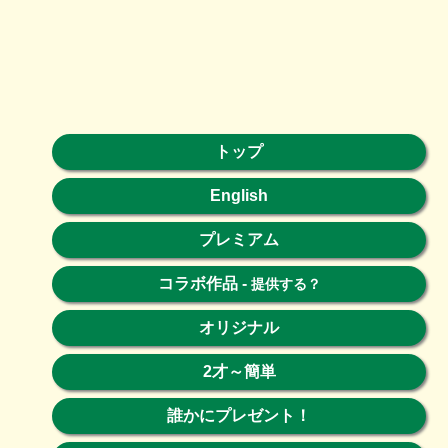
トップ
English
プレミアム
コラボ作品
-
提供する？
オリジナル
2才～簡単
誰かにプレゼント！