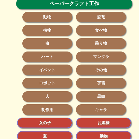
ペーパークラフト工作
動物
恐竜
植物
食べ物
虫
乗り物
ハート
マンダラ
イベント
その他
ロボット
宇宙
人
黒白
制作用
キャラ
女の子
お姫様
夏
動物