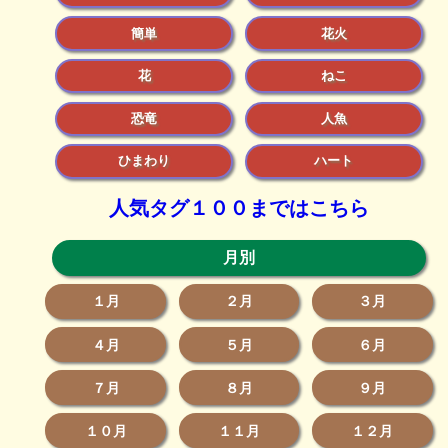
簡単
花火
花
ねこ
恐竜
人魚
ひまわり
ハート
人気タグ１００まではこちら
月別
１月
２月
３月
４月
５月
６月
７月
８月
９月
１０月
１１月
１２月