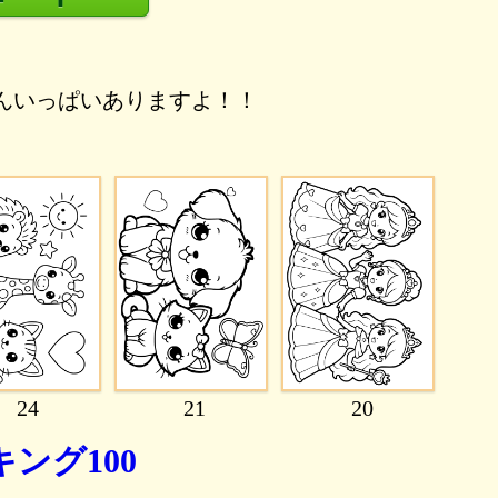
んいっぱいありますよ！！
24
21
20
ング100