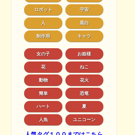
ロボット
宇宙
人
黒白
制作用
キャラ
女の子
お姫様
花
ねこ
動物
花火
簡単
恐竜
ハート
夏
人魚
ユニコーン
人気タグ１００まではこちら