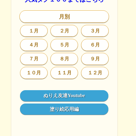
月別
１月
２月
３月
４月
５月
６月
７月
８月
９月
１０月
１１月
１２月
ぬりえ友達Youtube
塗り絵応用編