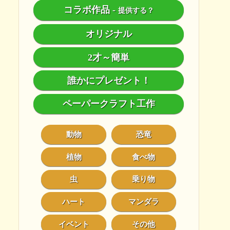
コラボ作品
-
提供する？
オリジナル
2才～簡単
誰かにプレゼント！
ペーパークラフト工作
動物
恐竜
植物
食べ物
虫
乗り物
ハート
マンダラ
イベント
その他