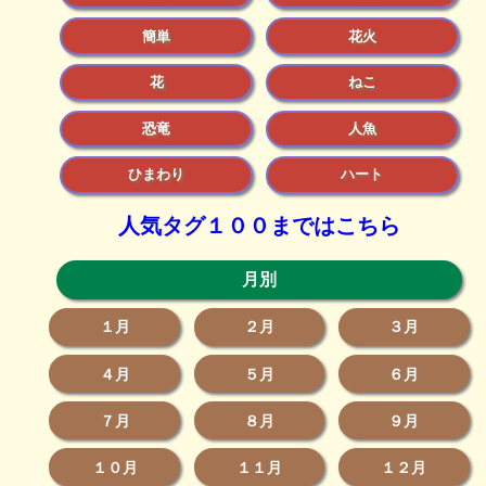
簡単
花火
花
ねこ
恐竜
人魚
ひまわり
ハート
人気タグ１００まではこちら
月別
１月
２月
３月
４月
５月
６月
７月
８月
９月
１０月
１１月
１２月