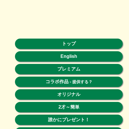
トップ
English
プレミアム
コラボ作品
-
提供する？
オリジナル
2才～簡単
誰かにプレゼント！