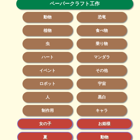
ペーパークラフト工作
動物
恐竜
植物
食べ物
虫
乗り物
ハート
マンダラ
イベント
その他
ロボット
宇宙
人
黒白
制作用
キャラ
女の子
お姫様
夏
動物