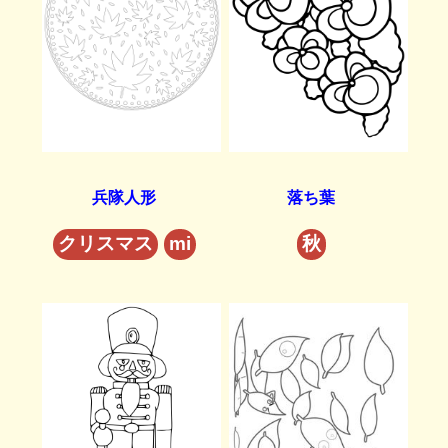
兵隊人形
落ち葉
クリスマス
mi
秋