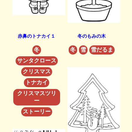
赤鼻のトナカイ１
冬のもみの木
冬
冬
雪
雪だるま
サンタクロース
クリスマス
トナカイ
クリスマスツリ
ー
ストーリー