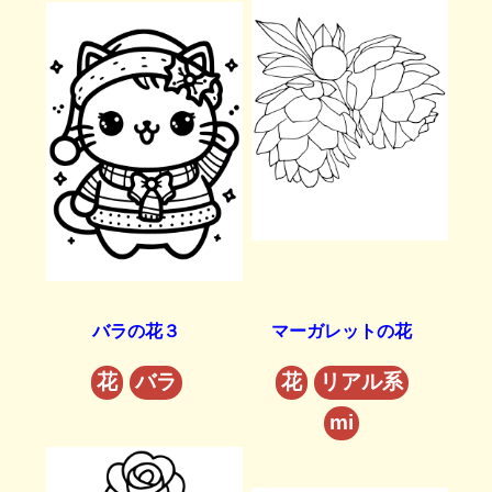
バラの花３
マーガレットの花
花
バラ
花
リアル系
mi