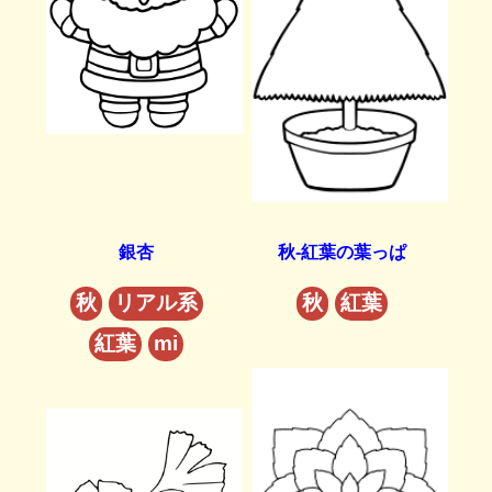
銀杏
秋-紅葉の葉っぱ
秋
リアル系
秋
紅葉
紅葉
mi