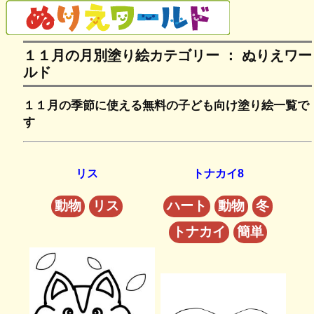
１１月の月別塗り絵カテゴリー ： ぬりえワー
ルド
１１月の季節に使える無料の子ども向け塗り絵一覧で
す
リス
トナカイ8
動物
リス
ハート
動物
冬
トナカイ
簡単