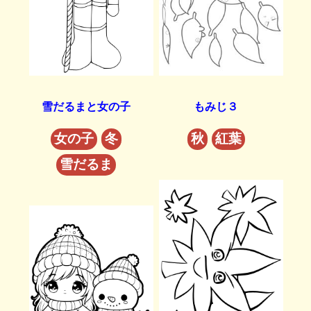
雪だるまと女の子
もみじ３
女の子
冬
秋
紅葉
雪だるま