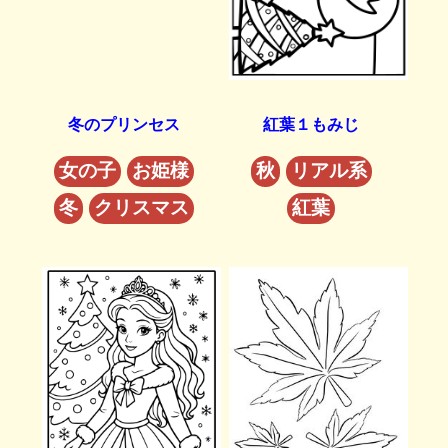
冬のプリンセス
紅葉１もみじ
女の子
お姫様
秋
リアル系
冬
クリスマス
紅葉