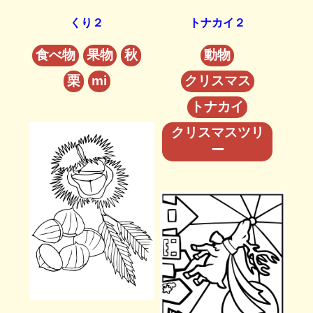
くり２
トナカイ２
食べ物
果物
秋
動物
栗
mi
クリスマス
トナカイ
クリスマスツリ
ー