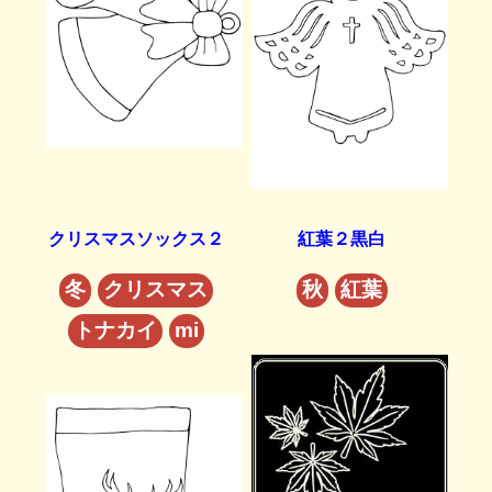
クリスマスソックス２
紅葉２黒白
冬
クリスマス
秋
紅葉
トナカイ
mi