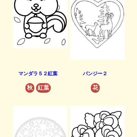
マンダラ５２紅葉
パンジー２
秋
紅葉
花