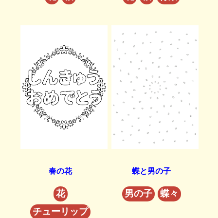
春の花
蝶と男の子
花
男の子
蝶々
チューリップ