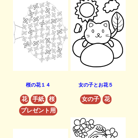
桜の花１４
女の子とお花５
花
手紙
桜
女の子
花
プレゼント用