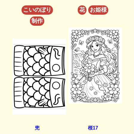
こいのぼり
花
お姫様
制作
兜
桜17