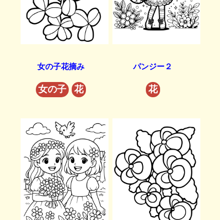
女の子花摘み
パンジー２
女の子
花
花