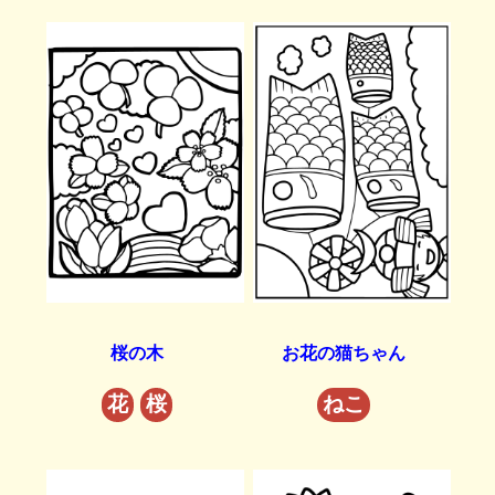
桜の木
お花の猫ちゃん
花
桜
ねこ