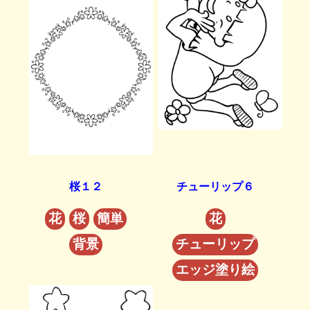
桜１２
チューリップ６
花
桜
簡単
花
背景
チューリップ
エッジ塗り絵