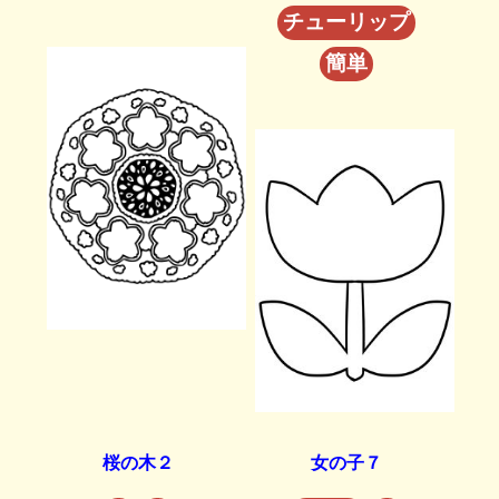
チューリップ
簡単
桜の木２
女の子７