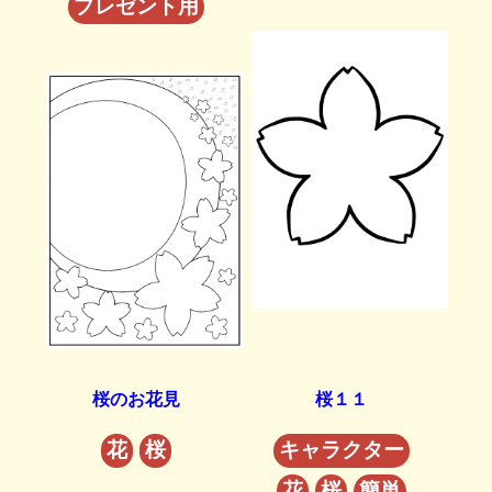
プレゼント用
桜のお花見
桜１１
花
桜
キャラクター
花
桜
簡単