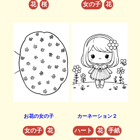
花
桜
女の子
花
お花の女の子
カーネーション２
女の子
花
ハート
花
手紙