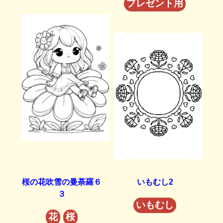
プレゼント用
桜の花吹雪の曼荼羅６
いもむし2
３
いもむし
花
桜