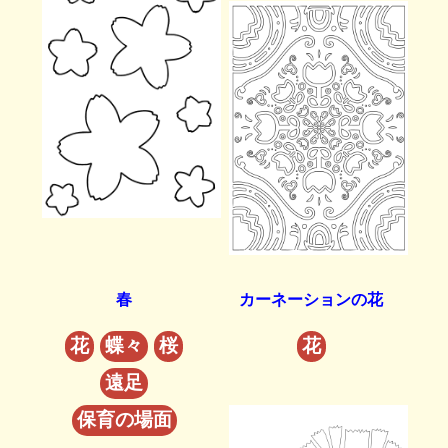
春
カーネーションの花
花
蝶々
桜
花
遠足
保育の場面