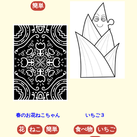
簡単
春のお花ねこちゃん
いちご３
花
ねこ
簡単
食べ物
いちご