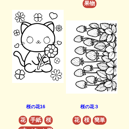
果物
桜の花16
桜の花３
花
手紙
桜
花
桜
簡単