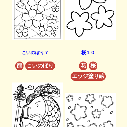
こいのぼり７
桜１０
龍
こいのぼり
花
桜
エッジ塗り絵