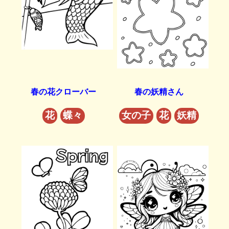
春の花クローバー
春の妖精さん
花
蝶々
女の子
花
妖精