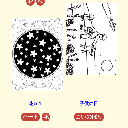
花
桜
花５１
子供の日
ハート
花
こいのぼり