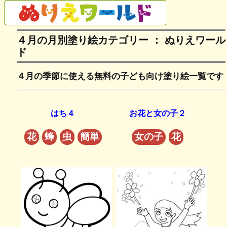
４月の月別塗り絵カテゴリー ： ぬりえワール
ド
４月の季節に使える無料の子ども向け塗り絵一覧です
はち４
お花と女の子２
花
蜂
虫
簡単
女の子
花