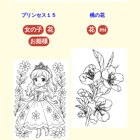
プリンセス１５
桃の花
女の子
花
花
mi
お姫様