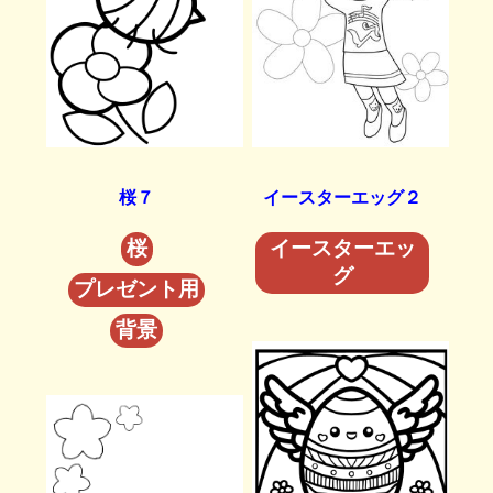
桜７
イースターエッグ２
桜
イースターエッ
グ
プレゼント用
背景