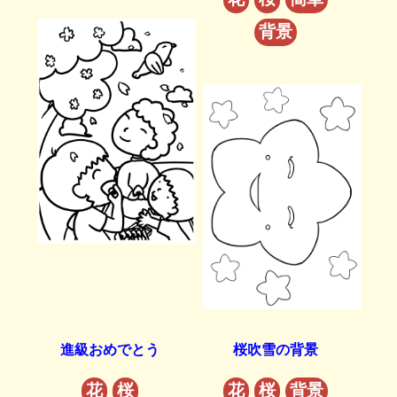
背景
進級おめでとう
桜吹雪の背景
花
桜
花
桜
背景