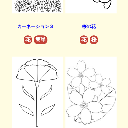
カーネーション３
桜の花
花
簡単
花
桜