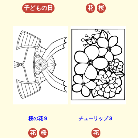
子どもの日
花
桜
桜の花９
チューリップ３
花
桜
花