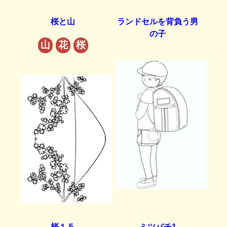
桜と山
ランドセルを背負う男
の子
山
花
桜
桜１５
ミツバチ1