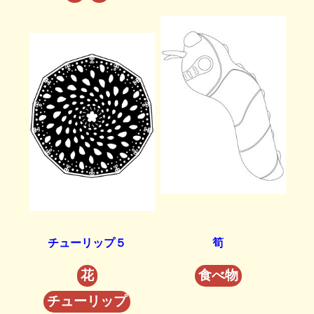
チューリップ５
筍
花
食べ物
チューリップ