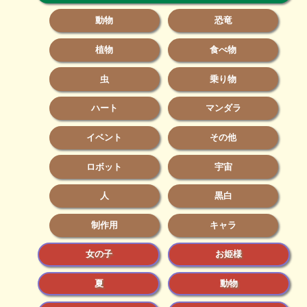
動物
恐竜
植物
食べ物
虫
乗り物
ハート
マンダラ
イベント
その他
ロボット
宇宙
人
黒白
制作用
キャラ
女の子
お姫様
夏
動物