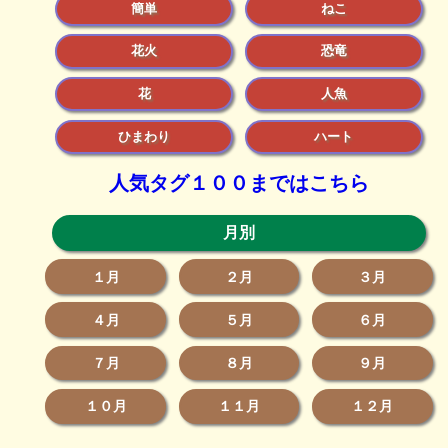
簡単
ねこ
花火
恐竜
花
人魚
ひまわり
ハート
人気タグ１００まではこちら
月別
１月
２月
３月
４月
５月
６月
７月
８月
９月
１０月
１１月
１２月