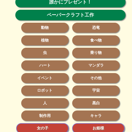
誰かにプレゼント！
ペーパークラフト工作
動物
恐竜
植物
食べ物
虫
乗り物
ハート
マンダラ
イベント
その他
ロボット
宇宙
人
黒白
制作用
キャラ
女の子
お姫様