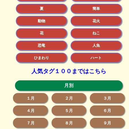
夏
簡単
動物
花火
花
ねこ
恐竜
人魚
ひまわり
ハート
人気タグ１００まではこちら
月別
１月
２月
３月
４月
５月
６月
７月
８月
９月