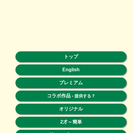
トップ
English
プレミアム
コラボ作品
-
提供する？
オリジナル
2才～簡単