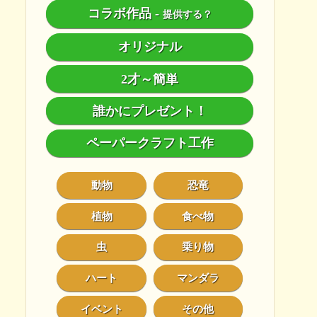
コラボ作品
-
提供する？
オリジナル
2才～簡単
誰かにプレゼント！
ペーパークラフト工作
動物
恐竜
植物
食べ物
虫
乗り物
ハート
マンダラ
イベント
その他