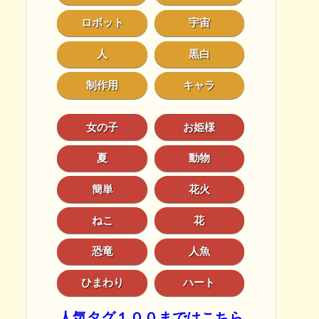
ロボット
宇宙
人
黒白
制作用
キャラ
女の子
お姫様
夏
動物
簡単
花火
ねこ
花
恐竜
人魚
ひまわり
ハート
人気タグ１００まではこちら