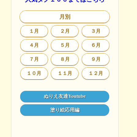
月別
１月
２月
３月
４月
５月
６月
７月
８月
９月
１０月
１１月
１２月
ぬりえ友達Youtube
塗り絵応用編