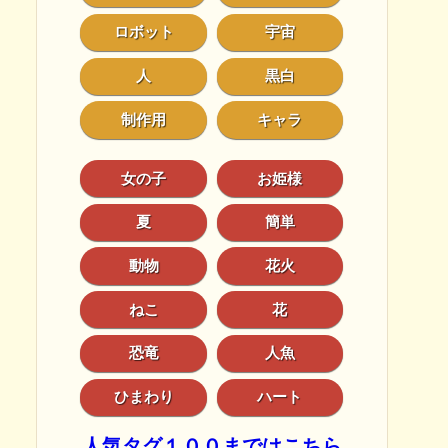
ロボット
宇宙
人
黒白
制作用
キャラ
女の子
お姫様
夏
簡単
動物
花火
ねこ
花
恐竜
人魚
ひまわり
ハート
人気タグ１００まではこちら