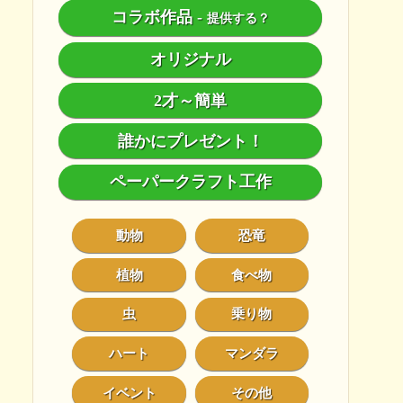
コラボ作品
-
提供する？
オリジナル
2才～簡単
誰かにプレゼント！
ペーパークラフト工作
動物
恐竜
植物
食べ物
虫
乗り物
ハート
マンダラ
イベント
その他