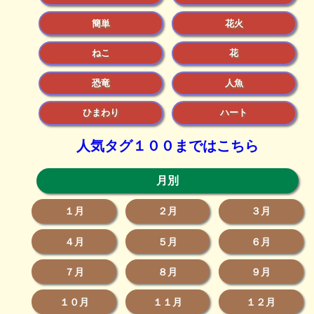
簡単
花火
ねこ
花
恐竜
人魚
ひまわり
ハート
人気タグ１００まではこちら
月別
１月
２月
３月
４月
５月
６月
７月
８月
９月
１０月
１１月
１２月