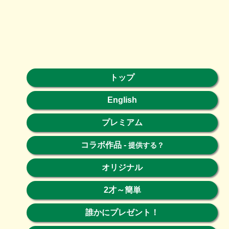
トップ
English
プレミアム
コラボ作品
-
提供する？
オリジナル
2才～簡単
誰かにプレゼント！