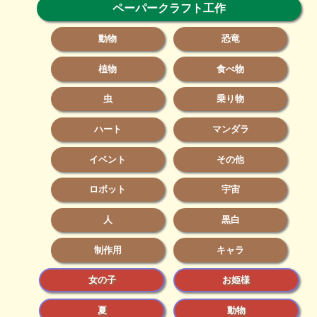
ペーパークラフト工作
動物
恐竜
植物
食べ物
虫
乗り物
ハート
マンダラ
イベント
その他
ロボット
宇宙
人
黒白
制作用
キャラ
女の子
お姫様
夏
動物