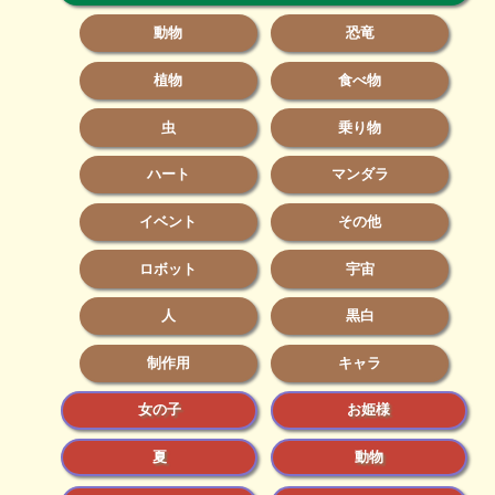
動物
恐竜
植物
食べ物
虫
乗り物
ハート
マンダラ
イベント
その他
ロボット
宇宙
人
黒白
制作用
キャラ
女の子
お姫様
夏
動物