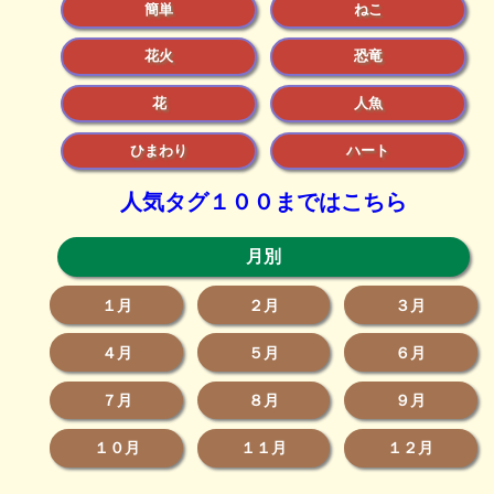
簡単
ねこ
花火
恐竜
花
人魚
ひまわり
ハート
人気タグ１００まではこちら
月別
１月
２月
３月
４月
５月
６月
７月
８月
９月
１０月
１１月
１２月