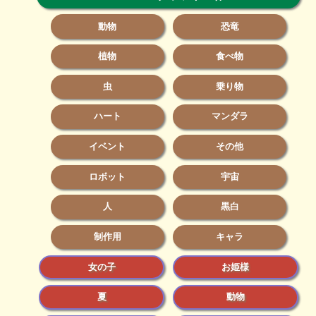
動物
恐竜
植物
食べ物
虫
乗り物
ハート
マンダラ
イベント
その他
ロボット
宇宙
人
黒白
制作用
キャラ
女の子
お姫様
夏
動物