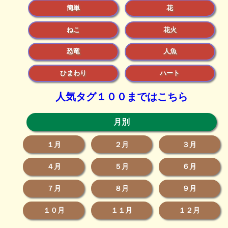
簡単
花
ねこ
花火
恐竜
人魚
ひまわり
ハート
人気タグ１００まではこちら
月別
１月
２月
３月
４月
５月
６月
７月
８月
９月
１０月
１１月
１２月