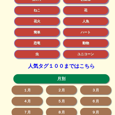
ねこ
花
花火
人魚
簡単
ハート
恐竜
動物
虫
ユニコーン
人気タグ１００まではこちら
月別
１月
２月
３月
４月
５月
６月
７月
８月
９月