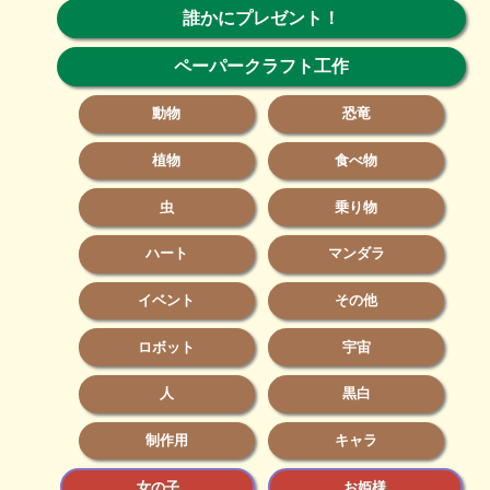
誰かにプレゼント！
ペーパークラフト工作
動物
恐竜
植物
食べ物
虫
乗り物
ハート
マンダラ
イベント
その他
ロボット
宇宙
人
黒白
制作用
キャラ
女の子
お姫様