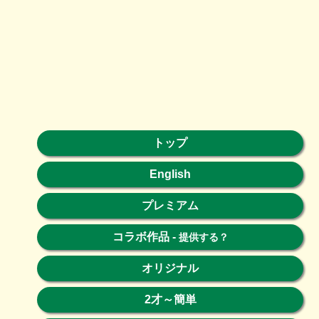
トップ
English
プレミアム
コラボ作品
-
提供する？
オリジナル
2才～簡単