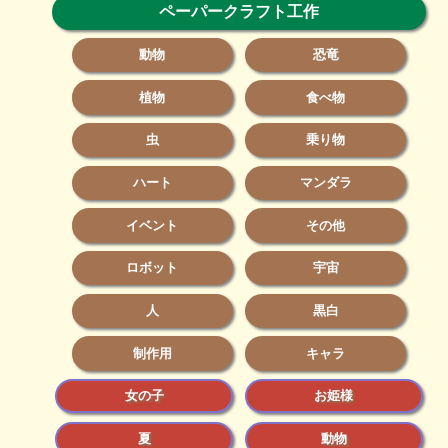
ペーパークラフト工作
動物
恐竜
植物
食べ物
虫
乗り物
ハート
マンダラ
イベント
その他
ロボット
宇宙
人
黒白
制作用
キャラ
女の子
お姫様
夏
動物