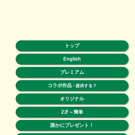
トップ
English
プレミアム
コラボ作品
-
提供する？
オリジナル
2才～簡単
誰かにプレゼント！