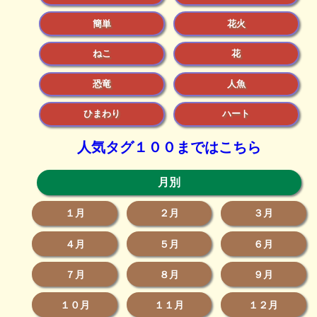
簡単
花火
ねこ
花
恐竜
人魚
ひまわり
ハート
人気タグ１００まではこちら
月別
１月
２月
３月
４月
５月
６月
７月
８月
９月
１０月
１１月
１２月