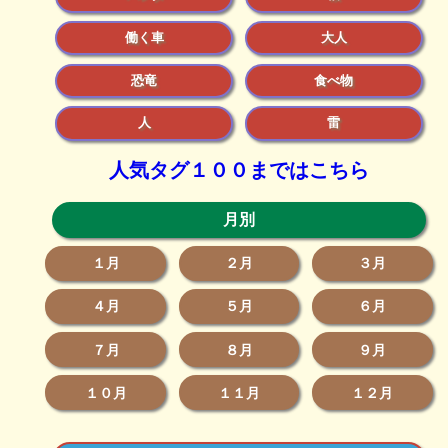
働く車
大人
恐竜
食べ物
人
雷
人気タグ１００まではこちら
月別
１月
２月
３月
４月
５月
６月
７月
８月
９月
１０月
１１月
１２月