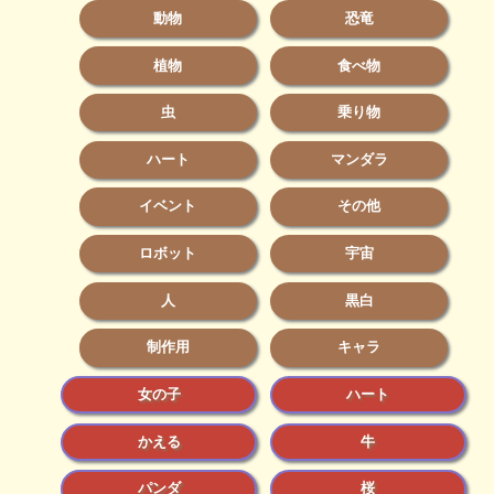
動物
恐竜
植物
食べ物
虫
乗り物
ハート
マンダラ
イベント
その他
ロボット
宇宙
人
黒白
制作用
キャラ
女の子
ハート
かえる
牛
パンダ
桜