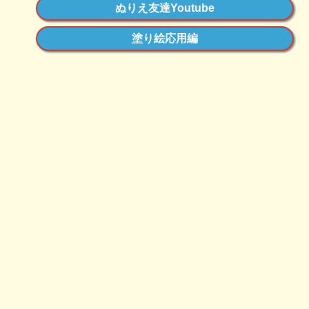
ぬりえ友達Youtube
塗り絵応用編