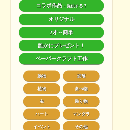
コラボ作品
-
提供する？
オリジナル
2才～簡単
誰かにプレゼント！
ペーパークラフト工作
動物
恐竜
植物
食べ物
虫
乗り物
ハート
マンダラ
イベント
その他