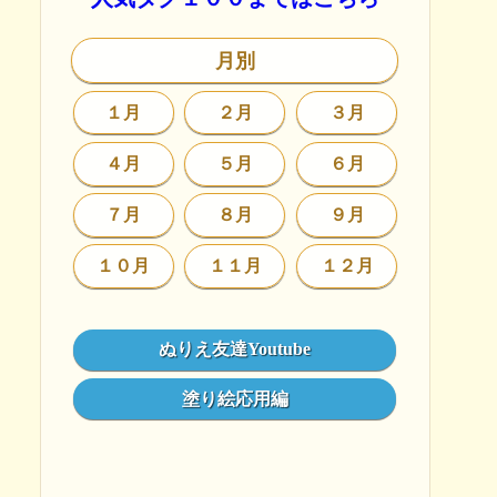
月別
１月
２月
３月
４月
５月
６月
７月
８月
９月
１０月
１１月
１２月
ぬりえ友達Youtube
塗り絵応用編