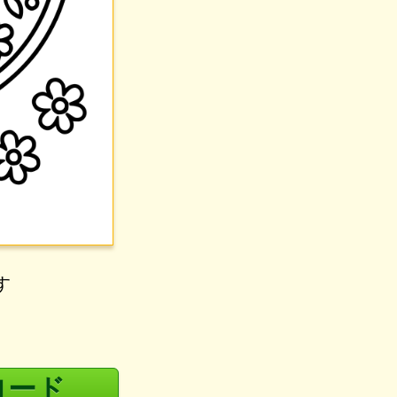
す
ロード