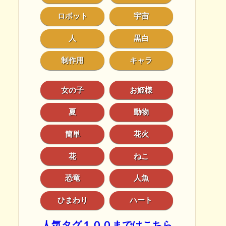
ロボット
宇宙
人
黒白
制作用
キャラ
女の子
お姫様
夏
動物
簡単
花火
花
ねこ
恐竜
人魚
ひまわり
ハート
人気タグ１００まではこちら