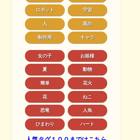
ロボット
宇宙
人
黒白
制作用
キャラ
女の子
お姫様
夏
動物
簡単
花火
花
ねこ
恐竜
人魚
ひまわり
ハート
人気タグ１００まではこちら