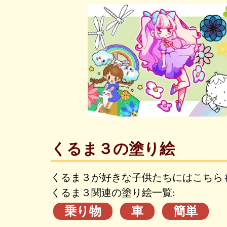
くるま３の塗り絵
くるま３が好きな子供たちにはこちら
くるま３関連の塗り絵一覧:
乗り物
車
簡単