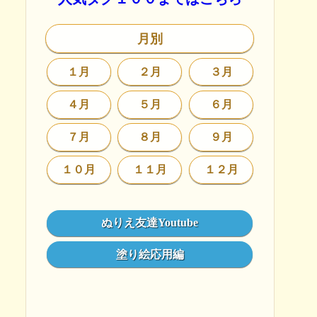
月別
１月
２月
３月
４月
５月
６月
７月
８月
９月
１０月
１１月
１２月
ぬりえ友達Youtube
塗り絵応用編