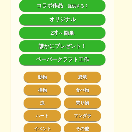
コラボ作品
-
提供する？
オリジナル
2才～簡単
誰かにプレゼント！
ペーパークラフト工作
動物
恐竜
植物
食べ物
虫
乗り物
ハート
マンダラ
イベント
その他