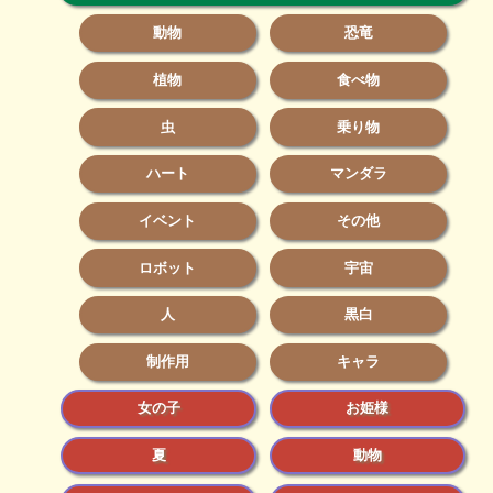
動物
恐竜
植物
食べ物
虫
乗り物
ハート
マンダラ
イベント
その他
ロボット
宇宙
人
黒白
制作用
キャラ
女の子
お姫様
夏
動物