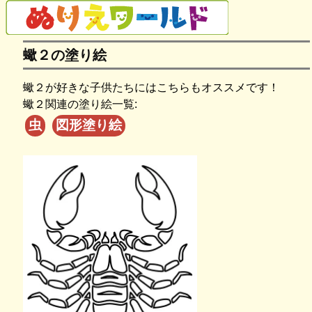
蠍２の塗り絵
蠍２が好きな子供たちにはこちらもオススメです！
蠍２関連の塗り絵一覧:
虫
図形塗り絵