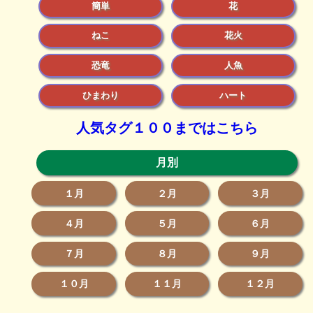
簡単
花
ねこ
花火
恐竜
人魚
ひまわり
ハート
人気タグ１００まではこちら
月別
１月
２月
３月
４月
５月
６月
７月
８月
９月
１０月
１１月
１２月