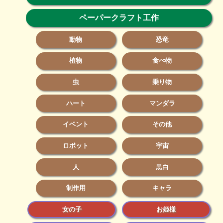
ペーパークラフト工作
動物
恐竜
植物
食べ物
虫
乗り物
ハート
マンダラ
イベント
その他
ロボット
宇宙
人
黒白
制作用
キャラ
女の子
お姫様