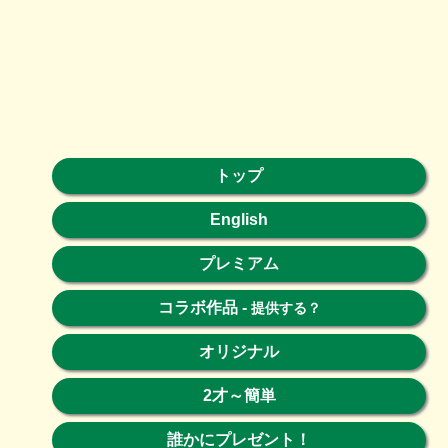
トップ
English
プレミアム
コラボ作品
-
提供する？
オリジナル
2才～簡単
誰かにプレゼント！