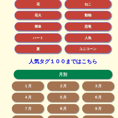
花
ねこ
花火
動物
簡単
恐竜
ハート
人魚
夏
ユニコーン
人気タグ１００まではこちら
月別
１月
２月
３月
４月
５月
６月
７月
８月
９月