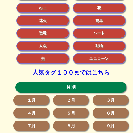
ねこ
花
花火
簡単
恐竜
ハート
人魚
動物
虫
ユニコーン
人気タグ１００まではこちら
月別
１月
２月
３月
４月
５月
６月
７月
８月
９月