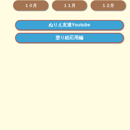
１０月
１１月
１２月
ぬりえ友達Youtube
塗り絵応用編