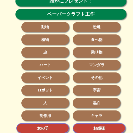
誰かにプレゼント！
ペーパークラフト工作
動物
恐竜
植物
食べ物
虫
乗り物
ハート
マンダラ
イベント
その他
ロボット
宇宙
人
黒白
制作用
キャラ
女の子
お姫様