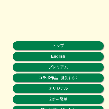
トップ
English
プレミアム
コラボ作品
-
提供する？
オリジナル
2才～簡単