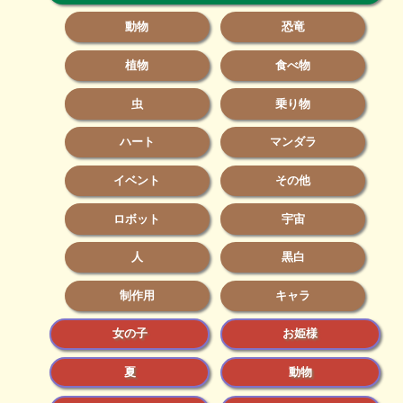
動物
恐竜
植物
食べ物
虫
乗り物
ハート
マンダラ
イベント
その他
ロボット
宇宙
人
黒白
制作用
キャラ
女の子
お姫様
夏
動物