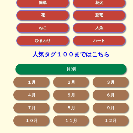
簡単
花火
花
恐竜
ねこ
人魚
ひまわり
ハート
人気タグ１００まではこちら
月別
１月
２月
３月
４月
５月
６月
７月
８月
９月
１０月
１１月
１２月