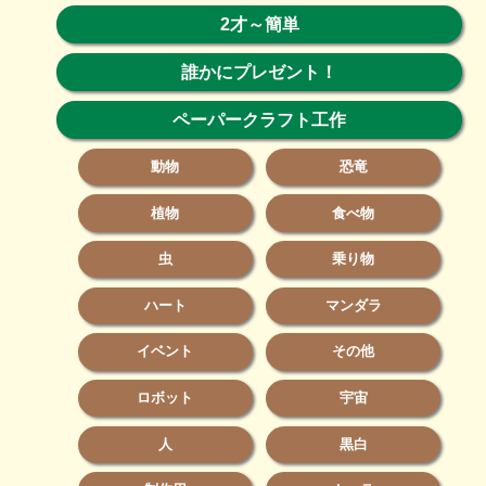
2才～簡単
誰かにプレゼント！
ペーパークラフト工作
動物
恐竜
植物
食べ物
虫
乗り物
ハート
マンダラ
イベント
その他
ロボット
宇宙
人
黒白