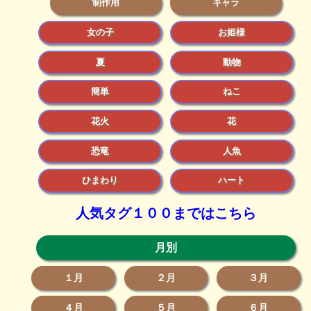
制作用
キャラ
女の子
お姫様
夏
動物
簡単
ねこ
花火
花
恐竜
人魚
ひまわり
ハート
人気タグ１００まではこちら
月別
１月
２月
３月
４月
５月
６月