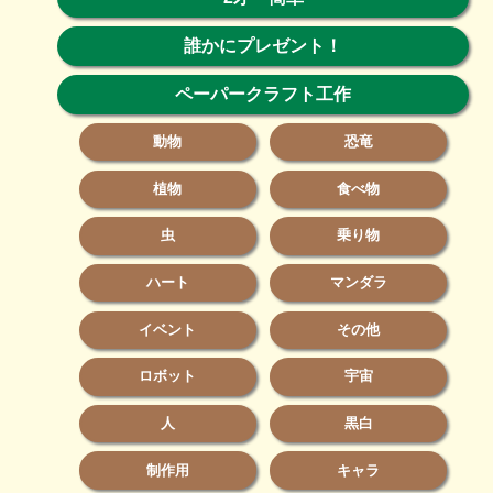
誰かにプレゼント！
ペーパークラフト工作
動物
恐竜
植物
食べ物
虫
乗り物
ハート
マンダラ
イベント
その他
ロボット
宇宙
人
黒白
制作用
キャラ