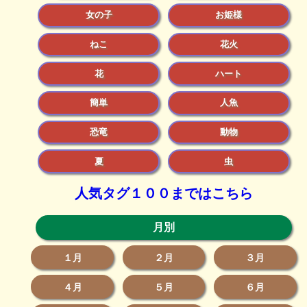
女の子
お姫様
ねこ
花火
花
ハート
簡単
人魚
恐竜
動物
夏
虫
人気タグ１００まではこちら
月別
１月
２月
３月
４月
５月
６月