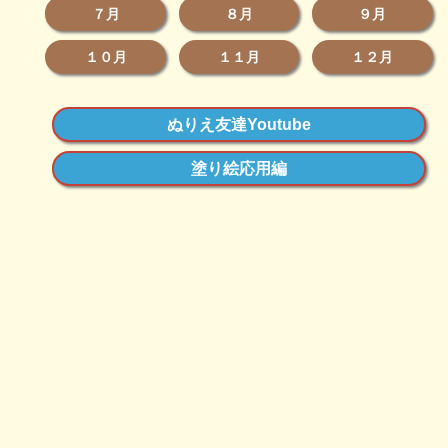
７月
８月
９月
１０月
１１月
１２月
ぬりえ友達Youtube
塗り絵応用編