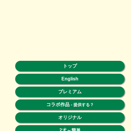
トップ
English
プレミアム
コラボ作品
-
提供する？
オリジナル
2才～簡単