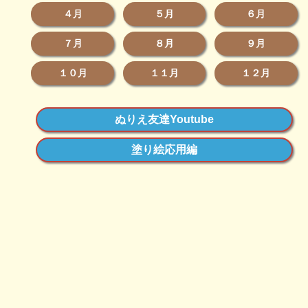
４月
５月
６月
７月
８月
９月
１０月
１１月
１２月
ぬりえ友達Youtube
塗り絵応用編