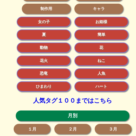
制作用
キャラ
女の子
お姫様
夏
簡単
動物
花
花火
ねこ
恐竜
人魚
ひまわり
ハート
人気タグ１００まではこちら
月別
１月
２月
３月