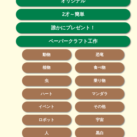
オリジナル
2才～簡単
誰かにプレゼント！
ペーパークラフト工作
動物
恐竜
植物
食べ物
虫
乗り物
ハート
マンダラ
イベント
その他
ロボット
宇宙
人
黒白