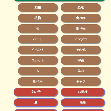
動物
恐竜
植物
食べ物
虫
乗り物
ハート
マンダラ
イベント
その他
ロボット
宇宙
人
黒白
制作用
キャラ
女の子
お姫様
夏
簡単