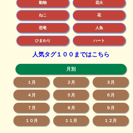
動物
花火
ねこ
花
恐竜
人魚
ひまわり
ハート
人気タグ１００まではこちら
月別
１月
２月
３月
４月
５月
６月
７月
８月
９月
１０月
１１月
１２月