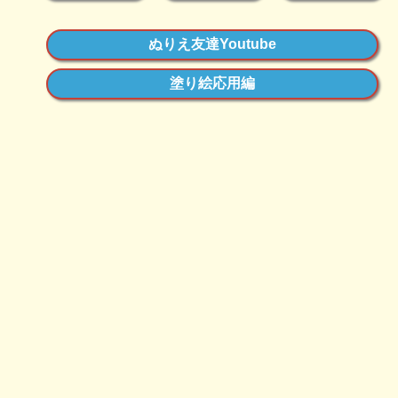
ぬりえ友達Youtube
塗り絵応用編