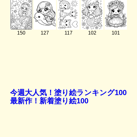
150
127
117
102
101
今週大人気！塗り絵ランキング100
最新作！新着塗り絵100