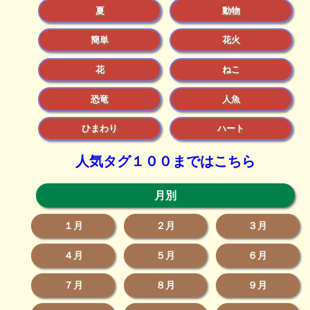
夏
動物
簡単
花火
花
ねこ
恐竜
人魚
ひまわり
ハート
人気タグ１００まではこちら
月別
１月
２月
３月
４月
５月
６月
７月
８月
９月