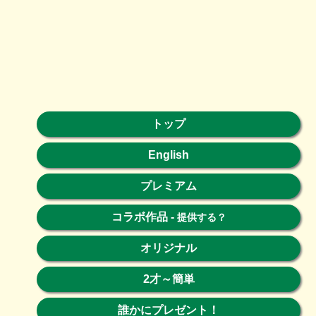
トップ
English
プレミアム
コラボ作品
-
提供する？
オリジナル
2才～簡単
誰かにプレゼント！