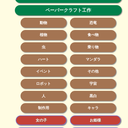
ペーパークラフト工作
動物
恐竜
植物
食べ物
虫
乗り物
ハート
マンダラ
イベント
その他
ロボット
宇宙
人
黒白
制作用
キャラ
女の子
お姫様