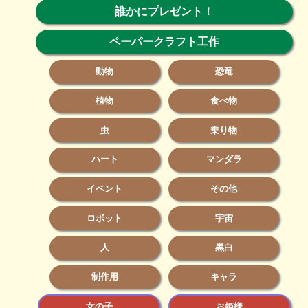
誰かにプレゼント！
ペーパークラフト工作
動物
恐竜
植物
食べ物
虫
乗り物
ハート
マンダラ
イベント
その他
ロボット
宇宙
人
黒白
制作用
キャラ
女の子
お姫様