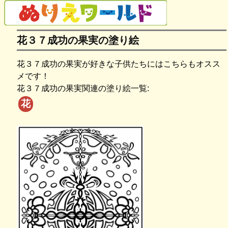
花３７成功の果実の塗り絵
花３７成功の果実が好きな子供たちにはこちらもオスス
メです！
花３７成功の果実関連の塗り絵一覧:
花