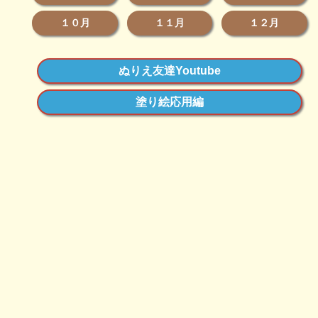
１０月
１１月
１２月
ぬりえ友達Youtube
塗り絵応用編