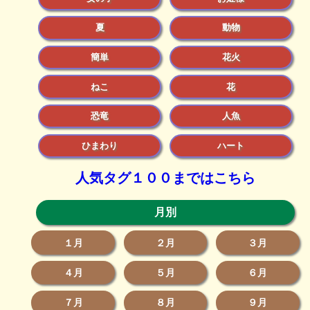
夏
動物
簡単
花火
ねこ
花
恐竜
人魚
ひまわり
ハート
人気タグ１００まではこちら
月別
１月
２月
３月
４月
５月
６月
７月
８月
９月