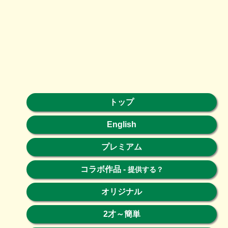
トップ
English
プレミアム
コラボ作品
-
提供する？
オリジナル
2才～簡単