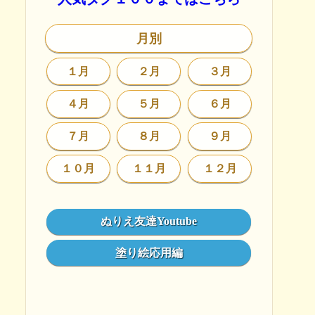
月別
１月
２月
３月
４月
５月
６月
７月
８月
９月
１０月
１１月
１２月
ぬりえ友達Youtube
塗り絵応用編