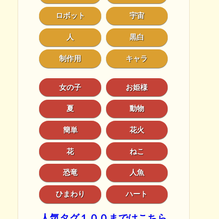
ロボット
宇宙
人
黒白
制作用
キャラ
女の子
お姫様
夏
動物
簡単
花火
花
ねこ
恐竜
人魚
ひまわり
ハート
人気タグ１００まではこちら