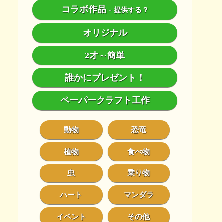
コラボ作品
-
提供する？
オリジナル
2才～簡単
誰かにプレゼント！
ペーパークラフト工作
動物
恐竜
植物
食べ物
虫
乗り物
ハート
マンダラ
イベント
その他