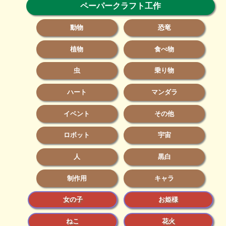
ペーパークラフト工作
動物
恐竜
植物
食べ物
虫
乗り物
ハート
マンダラ
イベント
その他
ロボット
宇宙
人
黒白
制作用
キャラ
女の子
お姫様
ねこ
花火