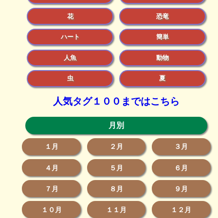
花
恐竜
ハート
簡単
人魚
動物
虫
夏
人気タグ１００まではこちら
月別
１月
２月
３月
４月
５月
６月
７月
８月
９月
１０月
１１月
１２月