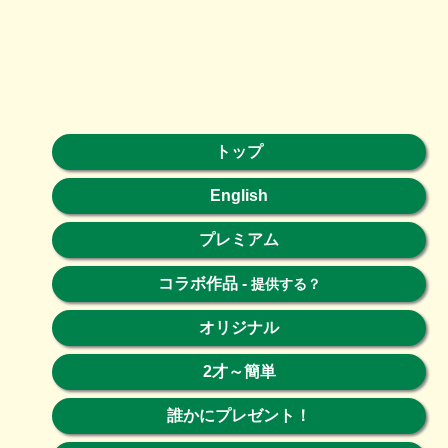
トップ
English
プレミアム
コラボ作品
-
提供する？
オリジナル
2才～簡単
誰かにプレゼント！