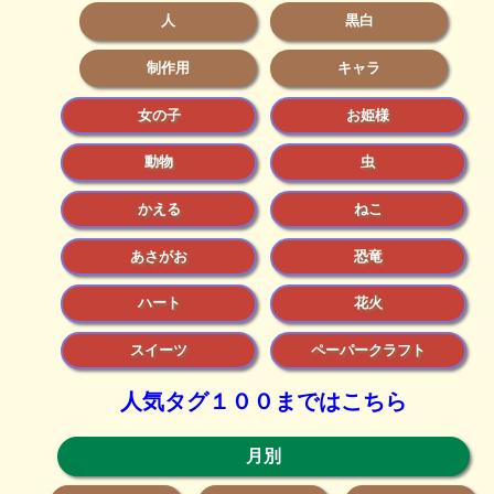
人
黒白
制作用
キャラ
女の子
お姫様
動物
虫
かえる
ねこ
あさがお
恐竜
ハート
花火
スイーツ
ペーパークラフト
人気タグ１００まではこちら
月別