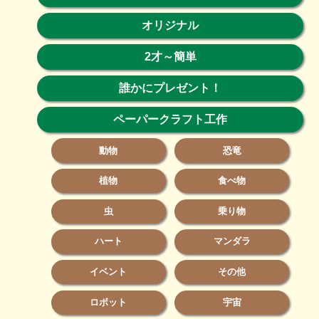
オリジナル
2才～簡単
誰かにプレゼント！
ペーパークラフト工作
動物
恐竜
植物
食べ物
虫
乗り物
ハート
マンダラ
イベント
その他
ロボット
宇宙