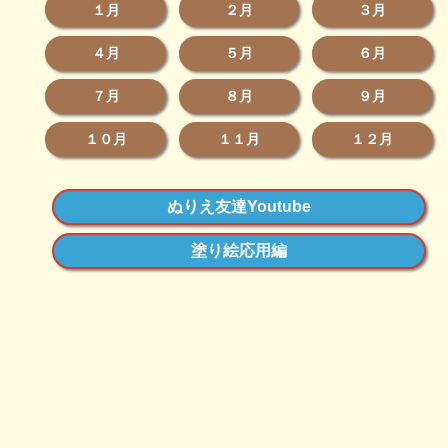
１月
２月
３月
４月
５月
６月
７月
８月
９月
１０月
１１月
１２月
ぬりえ友達Youtube
塗り絵応用編