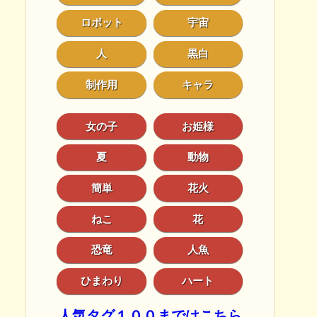
ロボット
宇宙
人
黒白
制作用
キャラ
女の子
お姫様
夏
動物
簡単
花火
ねこ
花
恐竜
人魚
ひまわり
ハート
人気タグ１００まではこちら