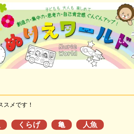
ススメです！
魚
くらげ
亀
人魚