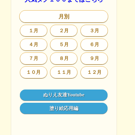
月別
１月
２月
３月
４月
５月
６月
７月
８月
９月
１０月
１１月
１２月
ぬりえ友達Youtube
塗り絵応用編