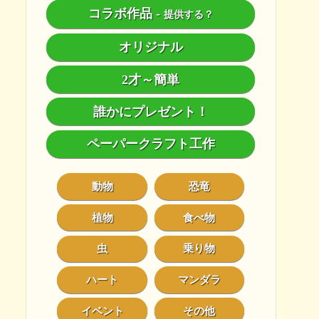
コラボ作品
-
提供する？
オリジナル
2才～簡単
誰かにプレゼント！
ペーパークラフト工作
動物
恐竜
植物
食べ物
虫
乗り物
ハート
マンダラ
イベント
その他