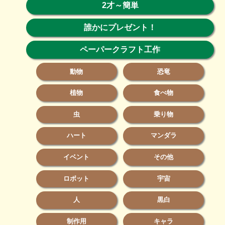
2才～簡単
誰かにプレゼント！
ペーパークラフト工作
動物
恐竜
植物
食べ物
虫
乗り物
ハート
マンダラ
イベント
その他
ロボット
宇宙
人
黒白
制作用
キャラ