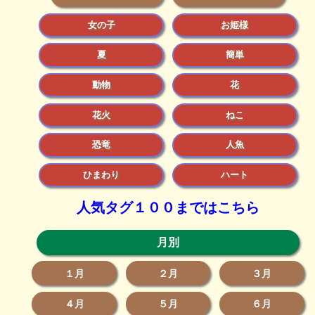
女の子
お姫様
夏
簡単
動物
花
花火
ねこ
恐竜
人魚
ひまわり
ハート
人気タグ１００まではこちら
月別
１月
２月
３月
４月
５月
６月