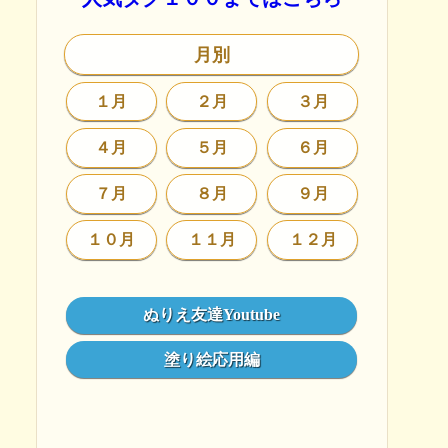
月別
１月
２月
３月
４月
５月
６月
７月
８月
９月
１０月
１１月
１２月
ぬりえ友達Youtube
塗り絵応用編