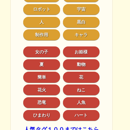
ロボット
宇宙
人
黒白
制作用
キャラ
女の子
お姫様
夏
動物
簡単
花
花火
ねこ
恐竜
人魚
ひまわり
ハート
人気タグ１００まではこちら