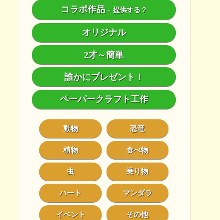
コラボ作品
-
提供する？
オリジナル
2才～簡単
誰かにプレゼント！
ペーパークラフト工作
動物
恐竜
植物
食べ物
虫
乗り物
ハート
マンダラ
イベント
その他