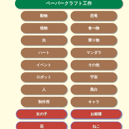
ペーパークラフト工作
動物
恐竜
植物
食べ物
虫
乗り物
ハート
マンダラ
イベント
その他
ロボット
宇宙
人
黒白
制作用
キャラ
女の子
お姫様
花
ねこ