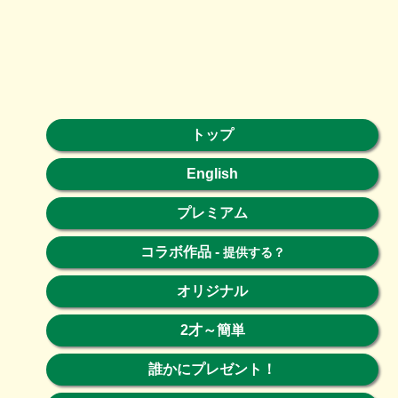
トップ
English
プレミアム
コラボ作品
-
提供する？
オリジナル
2才～簡単
誰かにプレゼント！