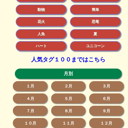
動物
簡単
花火
恐竜
人魚
夏
ハート
ユニコーン
人気タグ１００まではこちら
月別
１月
２月
３月
４月
５月
６月
７月
８月
９月
１０月
１１月
１２月