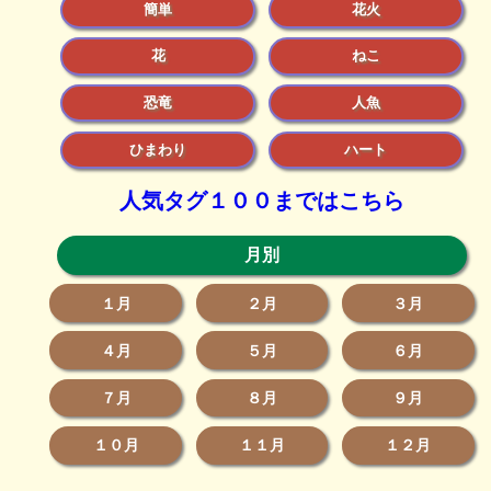
簡単
花火
花
ねこ
恐竜
人魚
ひまわり
ハート
人気タグ１００まではこちら
月別
１月
２月
３月
４月
５月
６月
７月
８月
９月
１０月
１１月
１２月