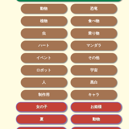
動物
恐竜
植物
食べ物
虫
乗り物
ハート
マンダラ
イベント
その他
ロボット
宇宙
人
黒白
制作用
キャラ
女の子
お姫様
夏
動物