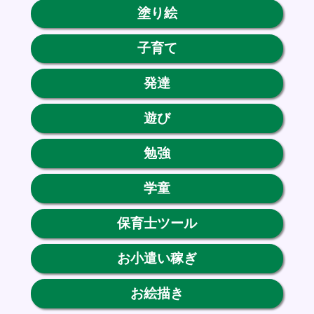
塗り絵
子育て
発達
遊び
勉強
学童
保育士ツール
お小遣い稼ぎ
お絵描き