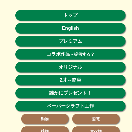
トップ
English
プレミアム
コラボ作品
-
提供する？
オリジナル
2才～簡単
誰かにプレゼント！
ペーパークラフト工作
動物
恐竜
植物
食べ物