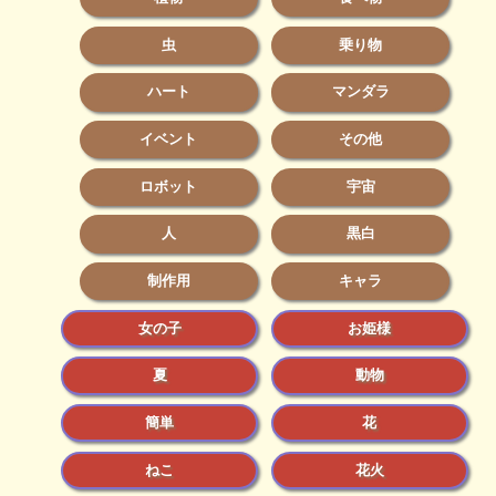
虫
乗り物
ハート
マンダラ
イベント
その他
ロボット
宇宙
人
黒白
制作用
キャラ
女の子
お姫様
夏
動物
簡単
花
ねこ
花火