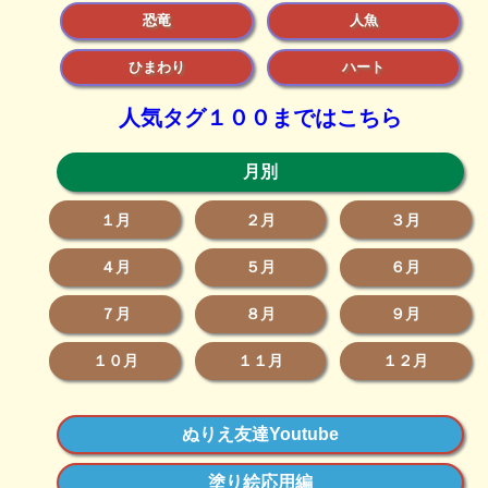
恐竜
人魚
ひまわり
ハート
人気タグ１００まではこちら
月別
１月
２月
３月
４月
５月
６月
７月
８月
９月
１０月
１１月
１２月
ぬりえ友達Youtube
塗り絵応用編