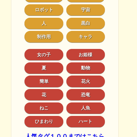
ロボット
宇宙
人
黒白
制作用
キャラ
女の子
お姫様
夏
動物
簡単
花火
花
恐竜
ねこ
人魚
ひまわり
ハート
人気タグ１００まではこちら