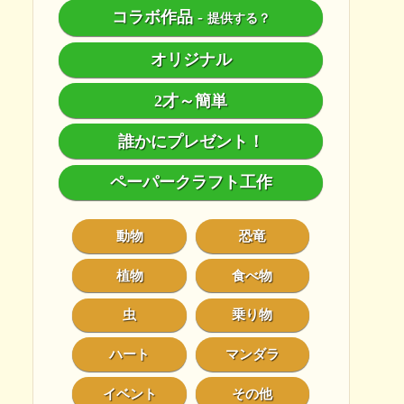
コラボ作品
-
提供する？
オリジナル
2才～簡単
誰かにプレゼント！
ペーパークラフト工作
動物
恐竜
植物
食べ物
虫
乗り物
ハート
マンダラ
イベント
その他