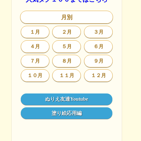
月別
１月
２月
３月
４月
５月
６月
７月
８月
９月
１０月
１１月
１２月
ぬりえ友達Youtube
塗り絵応用編