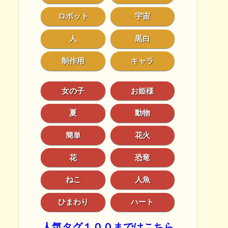
ロボット
宇宙
人
黒白
制作用
キャラ
女の子
お姫様
夏
動物
簡単
花火
花
恐竜
ねこ
人魚
ひまわり
ハート
人気タグ１００まではこちら