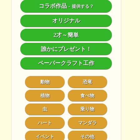
コラボ作品
-
提供する？
オリジナル
2才～簡単
誰かにプレゼント！
ペーパークラフト工作
動物
恐竜
植物
食べ物
虫
乗り物
ハート
マンダラ
イベント
その他