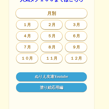
月別
１月
２月
３月
４月
５月
６月
７月
８月
９月
１０月
１１月
１２月
ぬりえ友達Youtube
塗り絵応用編