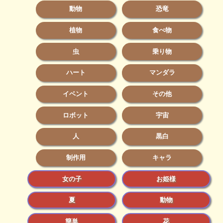
動物
恐竜
植物
食べ物
虫
乗り物
ハート
マンダラ
イベント
その他
ロボット
宇宙
人
黒白
制作用
キャラ
女の子
お姫様
夏
動物
簡単
花