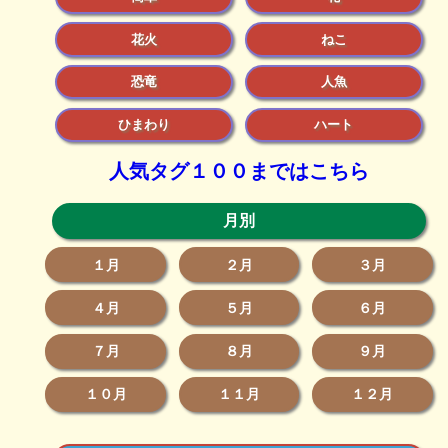
花火
ねこ
恐竜
人魚
ひまわり
ハート
人気タグ１００まではこちら
月別
１月
２月
３月
４月
５月
６月
７月
８月
９月
１０月
１１月
１２月