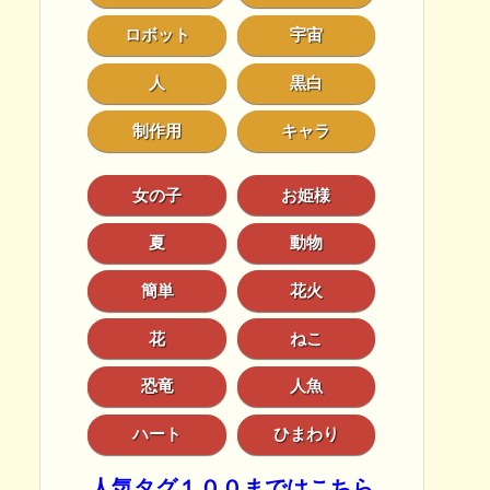
ロボット
宇宙
人
黒白
制作用
キャラ
女の子
お姫様
夏
動物
簡単
花火
花
ねこ
恐竜
人魚
ハート
ひまわり
人気タグ１００まではこちら