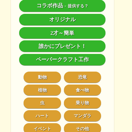
コラボ作品
-
提供する？
オリジナル
2才～簡単
誰かにプレゼント！
ペーパークラフト工作
動物
恐竜
植物
食べ物
虫
乗り物
ハート
マンダラ
イベント
その他