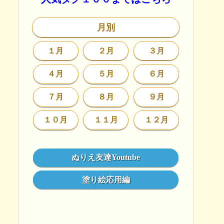
月別
１月
２月
３月
４月
５月
６月
７月
８月
９月
１０月
１１月
１２月
ぬりえ友達Youtube
塗り絵応用編