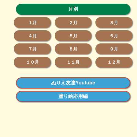
月別
１月
２月
３月
４月
５月
６月
７月
８月
９月
１０月
１１月
１２月
ぬりえ友達Youtube
塗り絵応用編