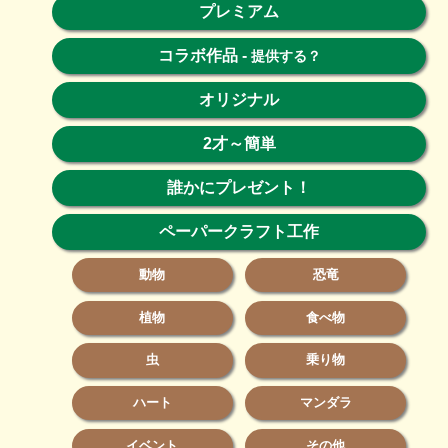
プレミアム
コラボ作品
-
提供する？
オリジナル
2才～簡単
誰かにプレゼント！
ペーパークラフト工作
動物
恐竜
植物
食べ物
虫
乗り物
ハート
マンダラ
イベント
その他