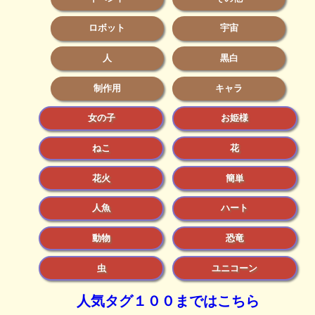
ロボット
宇宙
人
黒白
制作用
キャラ
女の子
お姫様
ねこ
花
花火
簡単
人魚
ハート
動物
恐竜
虫
ユニコーン
人気タグ１００まではこちら