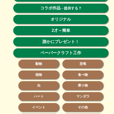
コラボ作品
-
提供する？
オリジナル
2才～簡単
誰かにプレゼント！
ペーパークラフト工作
動物
恐竜
植物
食べ物
虫
乗り物
ハート
マンダラ
イベント
その他