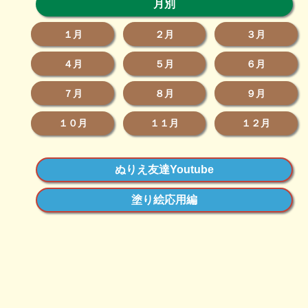
月別
１月
２月
３月
４月
５月
６月
７月
８月
９月
１０月
１１月
１２月
ぬりえ友達Youtube
塗り絵応用編