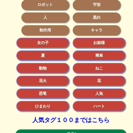
ロボット
宇宙
人
黒白
制作用
キャラ
女の子
お姫様
夏
簡単
動物
ねこ
花火
花
恐竜
人魚
ひまわり
ハート
人気タグ１００まではこちら