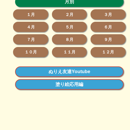
月別
１月
２月
３月
４月
５月
６月
７月
８月
９月
１０月
１１月
１２月
ぬりえ友達Youtube
塗り絵応用編