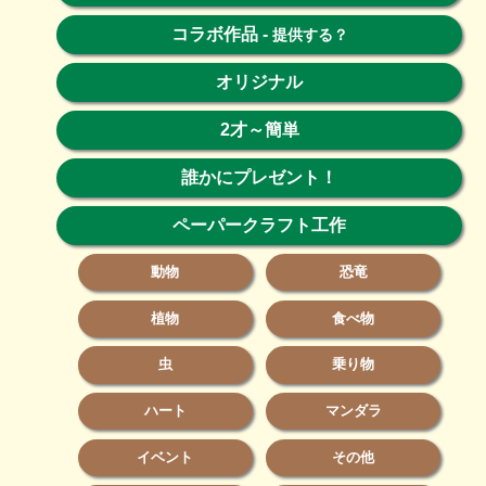
コラボ作品
-
提供する？
オリジナル
2才～簡単
誰かにプレゼント！
ペーパークラフト工作
動物
恐竜
植物
食べ物
虫
乗り物
ハート
マンダラ
イベント
その他