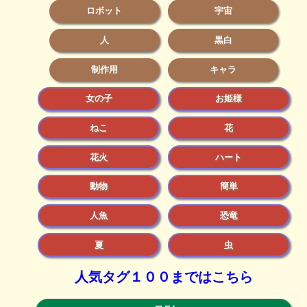
ロボット
宇宙
人
黒白
制作用
キャラ
女の子
お姫様
ねこ
花
花火
ハート
動物
簡単
人魚
恐竜
夏
虫
人気タグ１００まではこちら